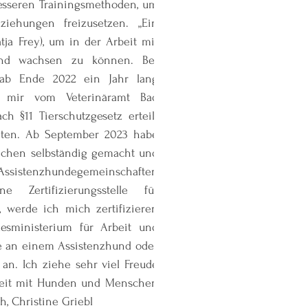
esseren Trainingsmethoden, um
ziehungen freizusetzen. „Ein
tja Frey), um in der Arbeit mit
nd wachsen zu können. Bei
h ab Ende 2022 ein Jahr lang
e mir vom Veterinäramt Bad
ch §11 Tierschutzgesetz erteilt
eiten. Ab September 2023 habe
nchen selbständig gemacht und
-Assistenzhundegemeinschaften
e Zertifizierungsstelle für
, werde ich mich zertifizieren
esministerium für Arbeit und
se an einem Assistenzhund oder
an. Ich ziehe sehr viel Freude
rbeit mit Hunden und Menschen
h, Christine Griebl