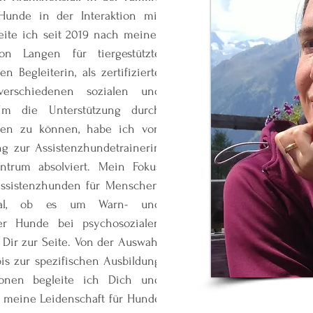
 Hunde in der Interaktion mit
ite ich seit 2019 nach meiner
n Langen für tiergestützte
 Begleiterin, als zertifizierte
 verschiedenen sozialen und
 Um die Unterstützung durch
zen zu können, habe ich von
ng zur Assistenzhundetrainerin
ntrum absolviert. Mein Fokus
 Assistenzhunden für Menschen,
Egal, ob es um Warn- und
er Hunde bei psychosozialen
Dir zur Seite. Von der Auswahl
is zur spezifischen Ausbildung
tionen begleite ich Dich und
 meine Leidenschaft für Hunde